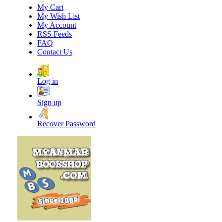
My Cart
My Wish List
My Account
RSS Feeds
FAQ
Contact Us
Log in
Sign up
Recover Password