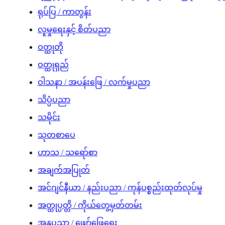
ရုပ်ပြ / ကာတွန်း
လူမှုရေးနှင့် စိတ်ပညာ
ဝတ္ထုတို
ဝတ္ထုရှည်
ဝါသနာ / အပန်းဖြေ / လက်မှုပညာ
သိပ္ပံပညာ
သမိုင်း
သုတစာပေ
ဟာသ / သရော်စာ
အချက်အပြုတ်
အင်ဂျင်နီယာ / နည်းပညာ / ကုန်ပစ္စည်းထုတ်လုပ်မှု
အတ္ထုပ္ပတ္တိ / ကိုယ်တွေ့မှတ်တမ်း
အနုပညာ / ဖျော်ဖြေရေး