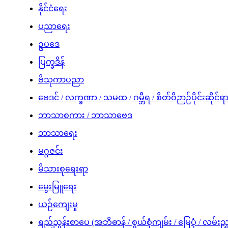
နိုင်ငံရေး
ပညာရေး
ဥပဒေ
ပြက္ခဒိန်
ဗိသုကာပညာ
ဗေဒင် / လက္ခဏာ / သမထ / ဂမ္ဘီရ / စိတ်ဝိဉာဉ်ပိုင်းဆိုင်ရ
ဘာသာစကား / ဘာသာဗေဒ
ဘာသာရေး
မဂ္ဂဇင်း
မိသားစုရေးရာ
မွေးမြူရေး
ယဉ်ကျေးမှု
ရည်ညွန်းစာပေ (အဘိဓာန် / စွယ်စုံကျမ်း / မြေပုံ / လမ်းညွ