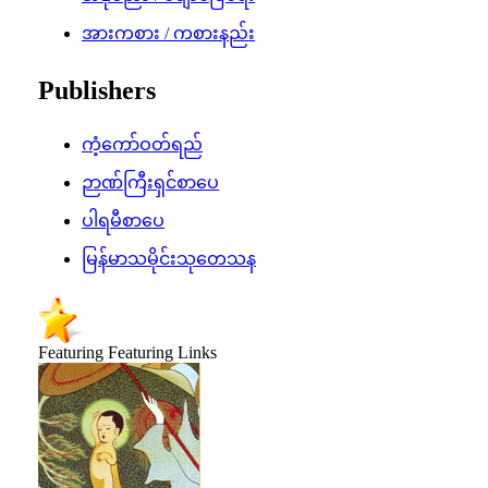
အားကစား / ကစားနည်း
Publishers
ကံ့ကော်ဝတ်ရည်
ဉာဏ်ကြီးရှင်စာပေ
ပါရမီစာပေ
မြန်မာသမိုင်းသုတေသန
Featuring
Featuring Links