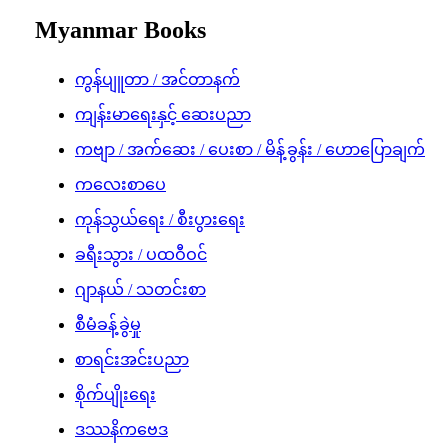
Myanmar Books
ကွန်ပျူတာ / အင်တာနက်
ကျန်းမာရေးနှင့် ဆေးပညာ
ကဗျာ / အက်ဆေး / ပေးစာ / မိန့်ခွန်း / ဟောပြောချက်
ကလေးစာပေ
ကုန်သွယ်ရေး / စီးပွားရေး
ခရီးသွား / ပထဝီဝင်
ဂျာနယ် / သတင်းစာ
စီမံခန့်ခွဲမှု
စာရင်းအင်းပညာ
စိုက်ပျိုးရေး
ဒဿနိကဗေဒ